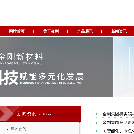
网站首页
关于金刚
产品展示
新闻资讯
新闻资讯
金刚集团携尖端
/
News
金刚集团高明新
集团新闻
向智能化、绿色