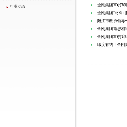
金刚集团3D打
行业动态
金刚集团“材料+
阳江市政协领导
金刚集团邀您相
金刚集团3D打
印度有约！金刚