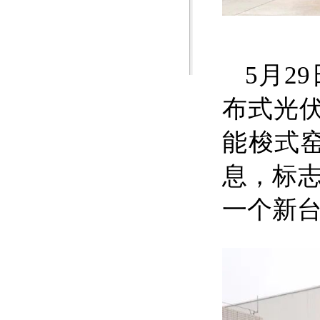
5月2
布式光伏
能梭式
息，标
一个新