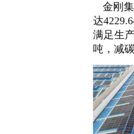
金刚
达
422
满足生产
吨，减