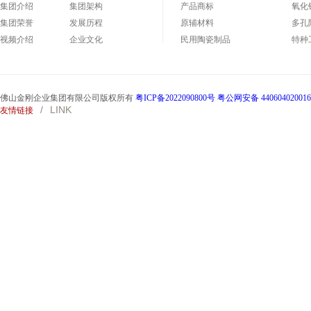
集团介绍
集团架构
产品商标
氧化
集团荣誉
发展历程
原辅材料
多孔
视频介绍
企业文化
民用陶瓷制品
特种
碳化硅制品
碳化
佛山金刚企业集团有限公司版权所有
粤ICP备2022090800号
粤公网安备 44060402001
/
LINK
友情链接