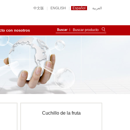
中文版
|
ENGLISH
|
Español
|
العربية
cto con nosotros
Cuchillo de la fruta