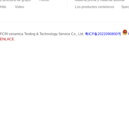
Estructura de grupo
Honor
Materia prima y material auxiliar
Hito
Video
Los productos cerámicos
Spec
Producto de carburo de silicio
FCRI ceramica Testing & Technology Service Co., Ltd.
粤ICP备2022090800号
ENLACE