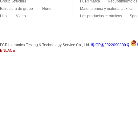
Group Structure
FCRI marca
Recubrimiento de 
Estructura de grupo
Honor
Materia prima y material auxiliar
Hito
Video
Los productos cerámicos
Spec
Producto de carburo de silicio
FCRI ceramica Testing & Technology Service Co., Ltd.
粤ICP备2022090800号
ENLACE